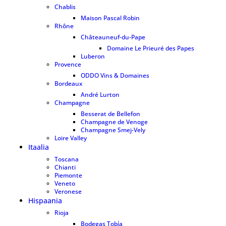
Chablis
6
Maison Pascal Robin
6
Rhône
4
Châteauneuf-du-Pape
3
Domaine Le Prieuré des Papes
3
Luberon
1
Provence
1
ODDO Vins & Domaines
0
Bordeaux
47
André Lurton
6
Champagne
28
Besserat de Bellefon
10
Champagne de Venoge
15
Champagne Smej-Vely
3
Loire Valley
3
Itaalia
8
Toscana
8
Chianti
4
Piemonte
0
Veneto
0
Veronese
0
Hispaania
4
Rioja
4
Bodegas Tobía
4