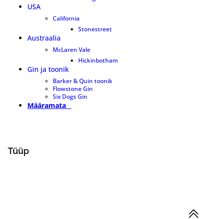
USA
1
California
1
Stonestreet
1
Austraalia
1
McLaren Vale
1
Hickinbotham
1
Gin ja toonik
8
Barker & Quin toonik
2
Flowstone Gin
2
Six Dogs Gin
4
Määramata
0
Tüüp