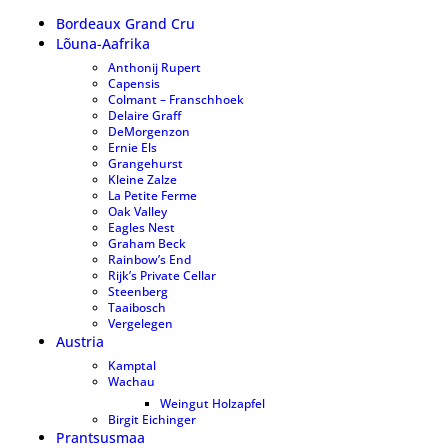
Bordeaux Grand Cru
37
Lõuna-Aafrika
97
Anthonij Rupert
8
Capensis
2
Colmant – Franschhoek
1
Delaire Graff
7
DeMorgenzon
6
Ernie Els
7
Grangehurst
2
Kleine Zalze
10
La Petite Ferme
3
Oak Valley
8
Eagles Nest
7
Graham Beck
10
Rainbow’s End
5
Rijk’s Private Cellar
5
Steenberg
6
Taaibosch
1
Vergelegen
9
Austria
8
Kamptal
6
Wachau
1
Weingut Holzapfel
1
Birgit Eichinger
6
Prantsusmaa
90