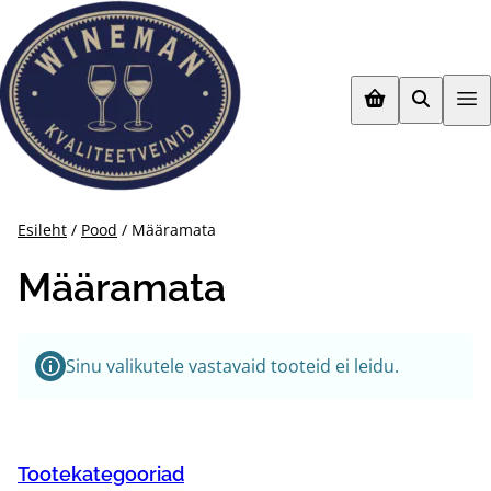
Mine
otse
sisu
juurde
Esileht
/
Pood
/ Määramata
Määramata
Sinu valikutele vastavaid tooteid ei leidu.
Tootekategooriad