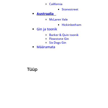
California
1
Stonestreet
1
Austraalia
1
McLaren Vale
1
Hickinbotham
1
Gin ja toonik
8
Barker & Quin toonik
2
Flowstone Gin
2
Six Dogs Gin
4
Määramata
0
Tüüp