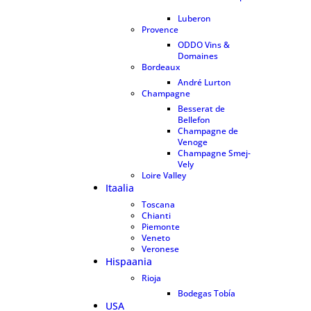
3
Luberon
1
Provence
1
ODDO Vins &
Domaines
0
Bordeaux
47
André Lurton
6
Champagne
28
Besserat de
Bellefon
10
Champagne de
Venoge
15
Champagne Smej-
Vely
3
Loire Valley
3
Itaalia
8
Toscana
8
Chianti
4
Piemonte
0
Veneto
0
Veronese
0
Hispaania
4
Rioja
4
Bodegas Tobía
4
USA
1