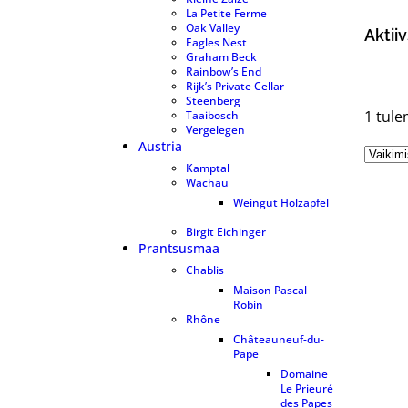
La Petite Ferme
3
Oak Valley
8
Aktiiv
Eagles Nest
7
Graham Beck
10
Rainbow’s End
5
Rijk’s Private Cellar
5
Steenberg
6
1 tul
Taaibosch
1
Vergelegen
9
Austria
8
Kamptal
6
Wachau
1
Weingut Holzapfel
1
Birgit Eichinger
6
Prantsusmaa
90
Chablis
6
Maison Pascal
Robin
6
Rhône
4
Châteauneuf-du-
Pape
3
Domaine
Le Prieuré
des Papes