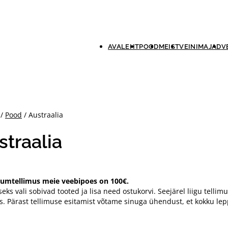
AVALEHT
POOD
MEIST
VEINIMAJAD
V
/
Pood
/ Austraalia
straalia
umtellimus meie veebipoes on 100€.
seks vali sobivad tooted ja lisa need ostukorvi. Seejärel liigu tell
us. Pärast tellimuse esitamist võtame sinuga ühendust, et kokku le