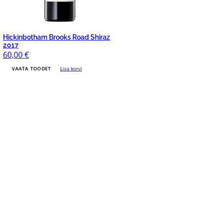
Hickinbotham Brooks Road Shiraz
2017
60,00
€
VAATA TOODET
Lisa korvi