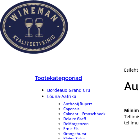
Mine
otse
sisu
juurde
Esileht
Tootekategooriad
Au
Bordeaux Grand Cru
37
Lõuna-Aafrika
97
Anthonij Rupert
8
Capensis
2
Miinim
Colmant – Franschhoek
1
Tellimi
Delaire Graff
7
tellim
DeMorgenzon
6
Ernie Els
7
Grangehurst
2
Kleine Zalze
10