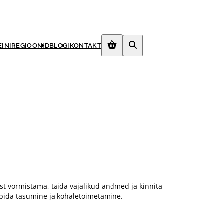
EINIREGIOONID
BLOGI
KONTAKT
imust vormistama, täida vajalikud andmed ja kinnita
ppida tasumine ja kohaletoimetamine.