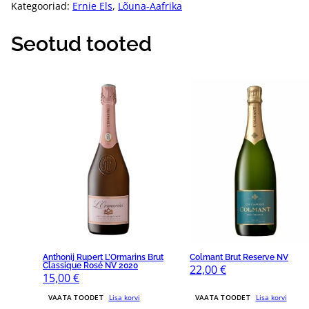
Kategooriad:
Ernie Els
,
Lõuna-Aafrika
Seotud tooted
Anthonij Rupert L’Ormarins Brut
Colmant Brut Reserve NV
Classique Rosé NV 2020
22,00
€
15,00
€
VAATA TOODET
Lisa korvi
VAATA TOODET
Lisa korvi