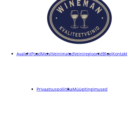
Avaleht
Pood
Meist
Veinimajad
Veiniregioonid
Blogi
Kontakt
Privaatsuspoliitika
Müügitingimused
Copyright ©
2026
Wineman