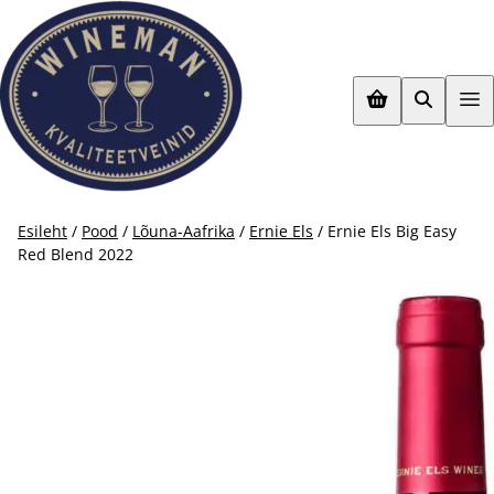
Mine
otse
sisu
juurde
Esileht
/
Pood
/
Lõuna-Aafrika
/
Ernie Els
/ Ernie Els Big Easy
Red Blend 2022