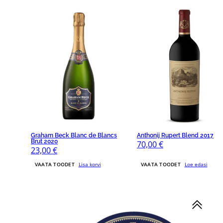
Graham Beck Blanc de Blancs
Anthonij Rupert Blend 2017
Brut 2020
70,00
€
23,00
€
VAATA TOODET
Lisa korvi
VAATA TOODET
Loe edasi