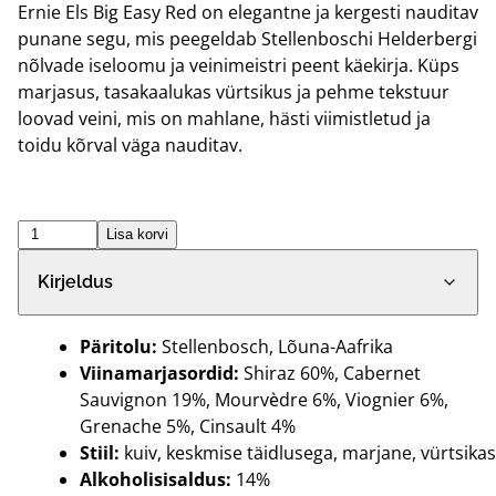
Ernie Els Big Easy Red on elegantne ja kergesti nauditav
punane segu, mis peegeldab Stellenboschi Helderbergi
nõlvade iseloomu ja veinimeistri peent käekirja. Küps
marjasus, tasakaalukas vürtsikus ja pehme tekstuur
loovad veini, mis on mahlane, hästi viimistletud ja
toidu kõrval väga nauditav.
ERNIE
Lisa korvi
ELS
Kirjeldus
BIG
EASY
RED
Päritolu:
Stellenbosch, Lõuna-Aafrika
BLEND
Viinamarjasordid:
Shiraz 60%, Cabernet
2022
Sauvignon 19%, Mourvèdre 6%, Viognier 6%,
KOGUS
Grenache 5%, Cinsault 4%
Stiil:
kuiv, keskmise täidlusega, marjane, vürtsikas
Alkoholisisaldus:
14%