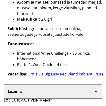
Aroom ja maitse:
punased ja tumedad marjad,
mustsõstar, ploom, kerge vürtsikus, pehmed
tanniinid
Jääksuhkur:
2,0 g/l
Sobib hästi:
grillitud veiseliha, lambaliha,
seeneroogade ja küpsete juustude kõrvale
Tunnustused:
International Wine Challenge – 90 punkti,
hõbemedal
Platter’s Wine Guide – 4 tärni
Vaata lisa:
Ernie Els Big Easy Red Blend infoleht (PDF)
Lisainfo
LOE LÄHEMALT VEINIMAJAST