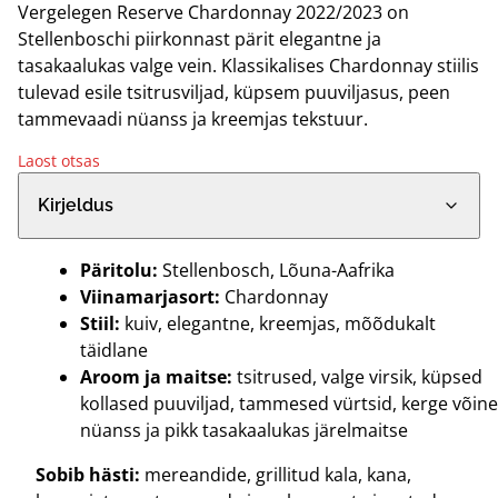
Vergelegen Reserve Chardonnay 2022/2023 on
Stellenboschi piirkonnast pärit elegantne ja
tasakaalukas valge vein. Klassikalises Chardonnay stiilis
tulevad esile tsitrusviljad, küpsem puuviljasus, peen
tammevaadi nüanss ja kreemjas tekstuur.
Laost otsas
Kirjeldus
Päritolu:
Stellenbosch, Lõuna-Aafrika
Viinamarjasort:
Chardonnay
Stiil:
kuiv, elegantne, kreemjas, mõõdukalt
täidlane
Aroom ja maitse:
tsitrused, valge virsik, küpsed
kollased puuviljad, tammesed vürtsid, kerge võine
nüanss ja pikk tasakaalukas järelmaitse
Sobib hästi:
mereandide, grillitud kala, kana,