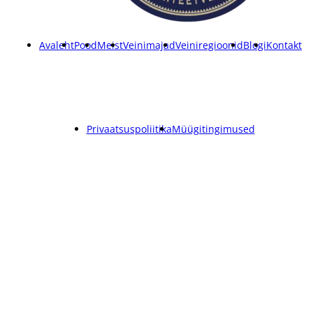
Avaleht
Pood
Meist
Veinimajad
Veiniregioonid
Blogi
Kontakt
Privaatsuspoliitika
Müügitingimused
Copyright ©
2026
Wineman