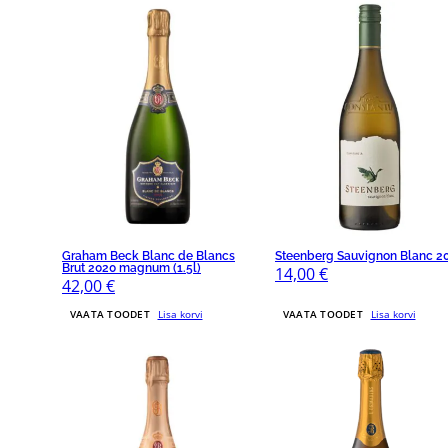
Graham Beck Blanc de Blancs
Steenberg Sauvignon Blanc 2
Brut 2020 magnum (1.5l)
14,00
€
42,00
€
VAATA TOODET
Lisa korvi
VAATA TOODET
Lisa korvi