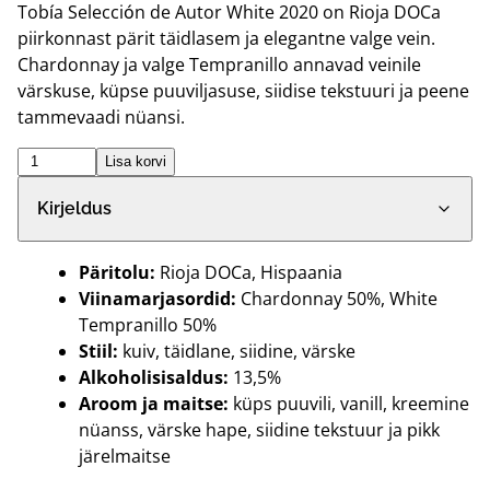
Tobía Selección de Autor White 2020 on Rioja DOCa
piirkonnast pärit täidlasem ja elegantne valge vein.
Chardonnay ja valge Tempranillo annavad veinile
värskuse, küpse puuviljasuse, siidise tekstuuri ja peene
tammevaadi nüansi.
TOBÍA
Lisa korvi
SELECCIÓN
Kirjeldus
DE
AUTOR
WHITE
Päritolu:
Rioja DOCa, Hispaania
2020
Viinamarjasordid:
Chardonnay 50%, White
KOGUS
Tempranillo 50%
Stiil:
kuiv, täidlane, siidine, värske
Alkoholisisaldus:
13,5%
Aroom ja maitse:
küps puuvili, vanill, kreemine
nüanss, värske hape, siidine tekstuur ja pikk
järelmaitse