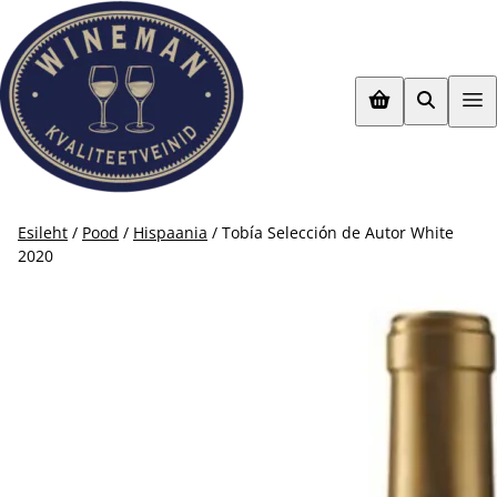
Mine
otse
sisu
juurde
Esileht
/
Pood
/
Hispaania
/ Tobía Selección de Autor White
2020