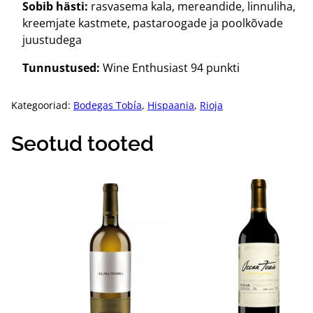
Sobib hästi:
rasvasema kala, mereandide, linnuliha,
kreemjate kastmete, pastaroogade ja poolkõvade
juustudega
Tunnustused:
Wine Enthusiast 94 punkti
Kategooriad:
Bodegas Tobía
,
Hispaania
,
Rioja
Seotud tooted