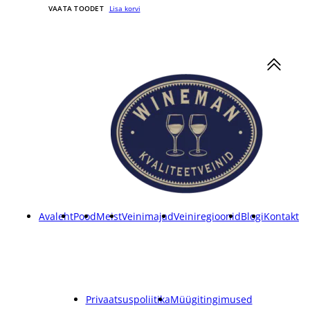
VAATA TOODET
Lisa korvi
Avaleht
Pood
Meist
Veinimajad
Veiniregioonid
Blogi
Kontakt
Privaatsuspoliitika
Müügitingimused