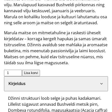
vilju. Marulapuud kasvavad Bushveldi piirkonnas ning
kannavad vilju kesksuvel, jaanuaris ja veebruaris.
Marula on kohaliku looduse ja kultuuri lahutamatu osa
ning selle aroom ja maitse on selgelt äratuntavad.
Marula maitse on mitmetahuline ja raskesti üheselt
kirjeldatav – korraga kergelt hapukas ja samas ümaralt
tsitruseline. Džinnis avaldub see mahlaka ja aromaatse
buketina, mis meenutab passionivilja ja laimi kooslust.
Maitses on pehme, kuid elav tsitruseline nüanss, mis
täidab suu ilma liigse magususeta.
FLOWSTONE
Lisa korvi
MARULA
Kirjeldus
GIN
70CL
KOGUS
Džinni struktuuri loob selge ja puhas kadakamari.
Lillelist sügavust annavad Bushveldi metsik pirn,
Dombeya rotundifolia, magusakaatsia (Acacia caffra)