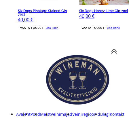
Six Dogs Pinotage Stained Gin
Six Dogs Honey Lime Gin 70cl
70cl
40,00
€
40,00
€
VAATA TOODET
Lisa korvi
VAATA TOODET
Lisa korvi
Avaleht
Pood
Meist
Veinimajad
Veiniregioonid
Blogi
Kontakt