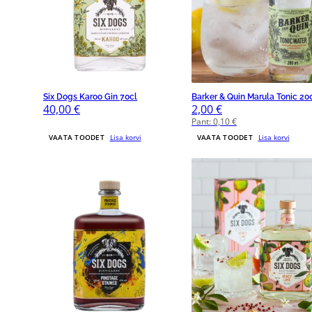
Six Dogs Karoo Gin 70cl
Barker & Quin Marula Tonic 2
40,00
€
2,00
€
Pant:
0,10
€
VAATA TOODET
Lisa korvi
VAATA TOODET
Lisa korvi