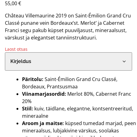
55,00
€
Château Villemaurine 2019 on Saint-Émilion Grand Cru
Classé punane vein Bordeaux’st. Merlot’ ja Cabernet
Franci segu pakub küpset puuviljasust, mineraalsust,
värskust ja elegantset tanniinstruktuuri.
Laost otsas
Kirjeldus
Päritolu:
Saint-Émilion Grand Cru Classé,
Bordeaux, Prantsusmaa
Viinamarjasordid:
Merlot 80%, Cabernet Franc
20%
Stiil:
kuiv, täidlane, elegantne, kontsentreeritud,
mineraalne
Aroom ja maitse:
küpsed tumedad marjad, peen
mineraalsus, lubjakivine värskus, soolakas