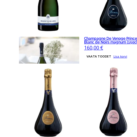
Besserat de Bellefon Bleu Brut
Champagne De Venoge Prince
37.5cl
Blanc de Noirs magnum (150cl
25,00
€
160,00
€
VAATA TOODET
Lisa korvi
VAATA TOODET
Lisa korvi