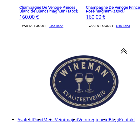
Champagne De Venoge Princes
Champagne De Venoge Prince
Blanc de Blancs magnum (150cl)
Rosé magnum (150cl)
160,00
€
160,00
€
VAATA TOODET
Lisa korvi
VAATA TOODET
Lisa korvi
Avaleht
Pood
Meist
Veinimajad
Veiniregioonid
Blogi
Kontakt