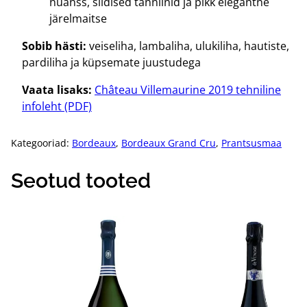
nüanss, siidised tanniinid ja pikk elegantne
järelmaitse
Sobib hästi:
veiseliha, lambaliha, ulukiliha, hautiste,
pardiliha ja küpsemate juustudega
Vaata lisaks:
Château Villemaurine 2019 tehniline
infoleht (PDF)
Kategooriad:
Bordeaux
,
Bordeaux Grand Cru
,
Prantsusmaa
Seotud tooted