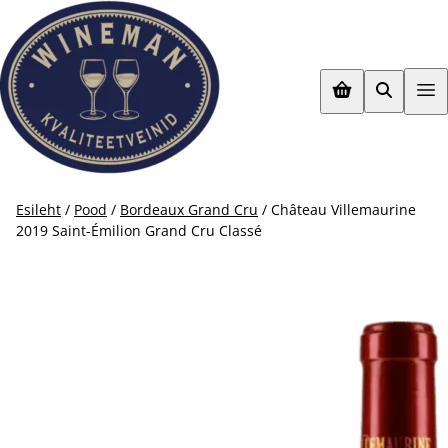
Mine
otse
sisu
juurde
Esileht
/
Pood
/
Bordeaux Grand Cru
/ Château Villemaurine
2019 Saint-Émilion Grand Cru Classé